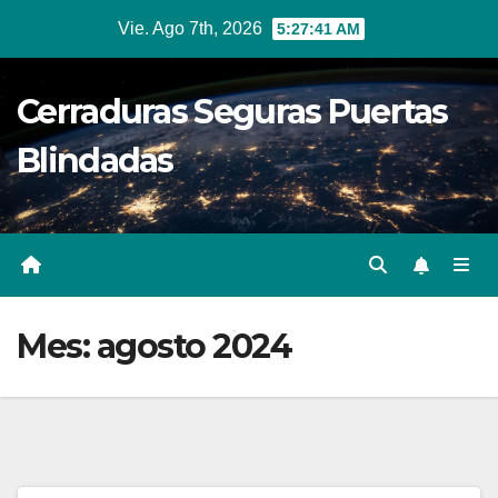
Ir
Vie. Ago 7th, 2026
5:27:42 AM
al
contenido
Cerraduras Seguras Puertas
Blindadas
Mes:
agosto 2024