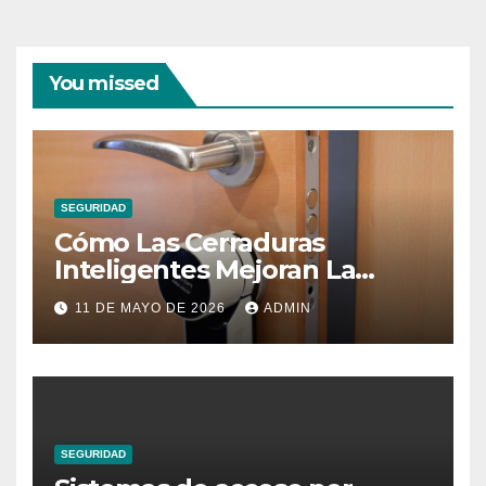
You missed
SEGURIDAD
Cómo Las Cerraduras
Inteligentes Mejoran La
Seguridad Del Hogar
11 DE MAYO DE 2026
ADMIN
SEGURIDAD