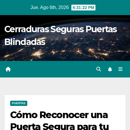
Ir
Jue. Ago 6th, 2026
4:31:23 PM
al
contenido
Cerraduras Seguras Puertas
Blindadas
PUERTAS
Cómo Reconocer una
Puerta Segura para tu