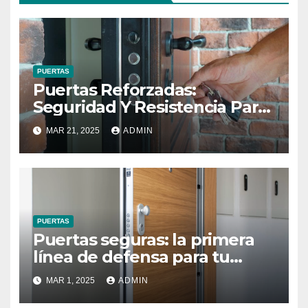
PUERTAS
Puertas Reforzadas:
Seguridad Y Resistencia Para
Tu Hogar
MAR 21, 2025
ADMIN
PUERTAS
Puertas seguras: la primera
línea de defensa para tu
hogar y negocio
MAR 1, 2025
ADMIN