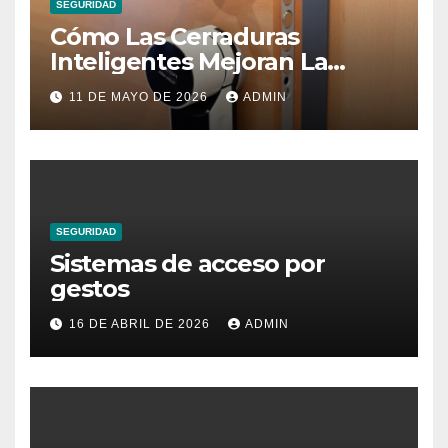
SEGURIDAD
Cómo Las Cerraduras
Inteligentes Mejoran La
Seguridad Del Hogar
11 DE MAYO DE 2026
ADMIN
SEGURIDAD
Sistemas de acceso por
gestos
16 DE ABRIL DE 2026
ADMIN