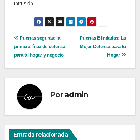
intrusión.
Navegación
Puertas seguras: la
Puertas Blindadas: La
primera línea de defensa
Mejor Defensa para tu
de
para tu hogar y negocio
Hogar
entradas
Por
admin
Entrada relacionada