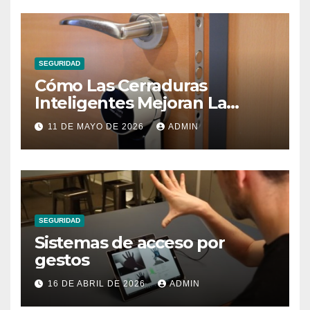
SEGURIDAD
Cómo Las Cerraduras
Inteligentes Mejoran La
Seguridad Del Hogar
11 DE MAYO DE 2026
ADMIN
SEGURIDAD
Sistemas de acceso por
gestos
16 DE ABRIL DE 2026
ADMIN