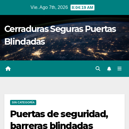
Ir
Vie. Ago 7th, 2026
8:04:20 AM
al
contenido
Cerraduras Seguras Puertas
Blindadas
SIN CATEGORÍA
Puertas de seguridad,
barreras blindadas