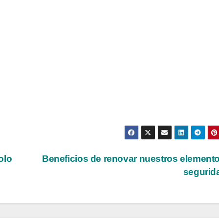
olo
Beneficios de renovar nuestros element
segurid