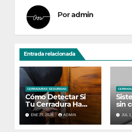
Por
admin
Entrada relacionada
CERRADURAS SEGURIDAD
CERRADU
Cómo Detectar Si
Sist
Tu Cerradura Ha
sin 
Sido Manipulada
acce
ENE 25, 2026
ADMIN
JUL 1
Com
segu