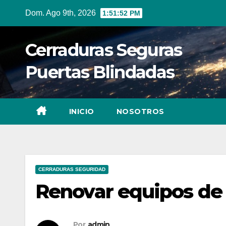
Ir
Dom. Ago 9th, 2026
1:51:54 PM
al
contenido
Cerraduras Seguras
Puertas Blindadas
INICIO
NOSOTROS
CERRADURAS SEGURIDAD
Renovar equipos de
Por
admin