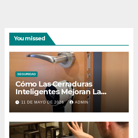
You missed
SEGURIDAD
Cómo Las Cerraduras
Inteligentes Mejoran La
Seguridad Del Hogar
11 DE MAYO DE 2026
ADMIN