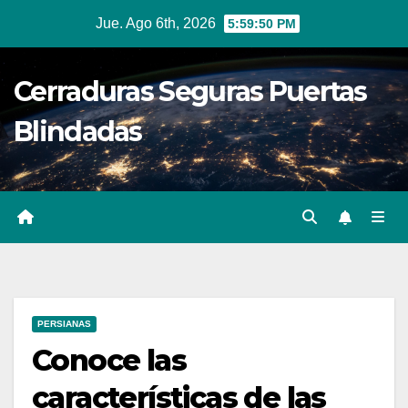
Ir
Jue. Ago 6th, 2026
5:59:51 PM
al
contenido
Cerraduras Seguras Puertas
Blindadas
PERSIANAS
Conoce las
características de las