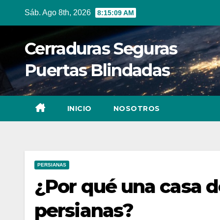
Ir
Sáb. Ago 8th, 2026
8:15:10 AM
al
contenido
Cerraduras Seguras
Puertas Blindadas
INICIO
NOSOTROS
PERSIANAS
¿Por qué una casa d
persianas?