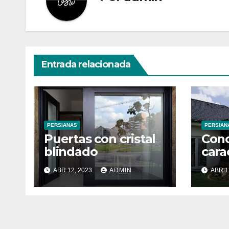
Entrada relacionada
PERSIANAS
PERSIAN
Puertas con cristal
Cono
blindado
cara
las 
ABR 12, 2023
ADMIN
ABR 1
tria