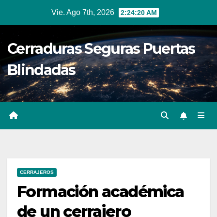
Ir
Vie. Ago 7th, 2026
2:24:21 AM
al
contenido
Cerraduras Seguras Puertas
Blindadas
CERRAJEROS
Formación académica
de un cerrajero