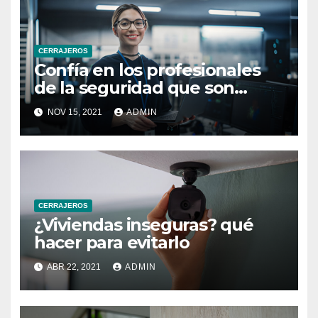
CERRAJEROS
Confía en los profesionales
de la seguridad que son
independientes
NOV 15, 2021
ADMIN
CERRAJEROS
¿Viviendas inseguras? qué
hacer para evitarlo
ABR 22, 2021
ADMIN