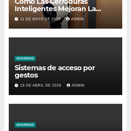
Cómo Las Cerraduras
Inteligentes Mejoran La
Seguridad Del Hogar
11 DE MAYO DE 2026
ADMIN
SEGURIDAD
Sistemas de acceso por
gestos
16 DE ABRIL DE 2026
ADMIN
SEGURIDAD