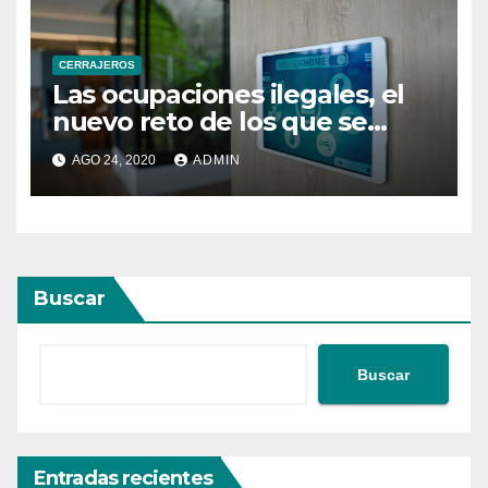
CERRAJEROS
Las ocupaciones ilegales, el
nuevo reto de los que se
encargan de la seguridad
AGO 24, 2020
ADMIN
Buscar
Buscar
Entradas recientes