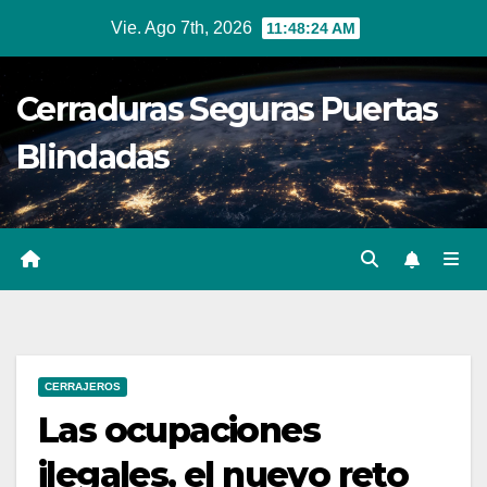
Ir
Vie. Ago 7th, 2026
11:48:25 AM
al
contenido
Cerraduras Seguras Puertas
Blindadas
CERRAJEROS
Las ocupaciones
ilegales, el nuevo reto