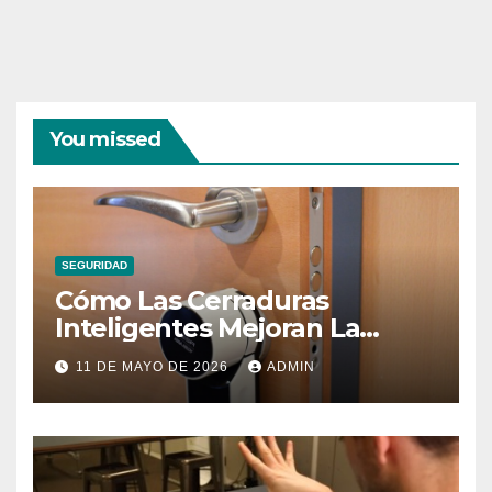
You missed
SEGURIDAD
Cómo Las Cerraduras
Inteligentes Mejoran La
Seguridad Del Hogar
11 DE MAYO DE 2026
ADMIN