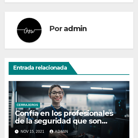
Por
admin
Entrada relacionada
CERRAJEROS
Confía en los profesionales
de la seguridad que son
independientes
NOV 15, 2021
ADMIN