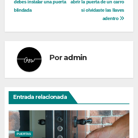
debes instalar una puerta
abrir la puerta de un carro
de
blindada
si olvidaste las llaves
entradas
adentro
Por
admin
Entrada relacionada
PUERTAS