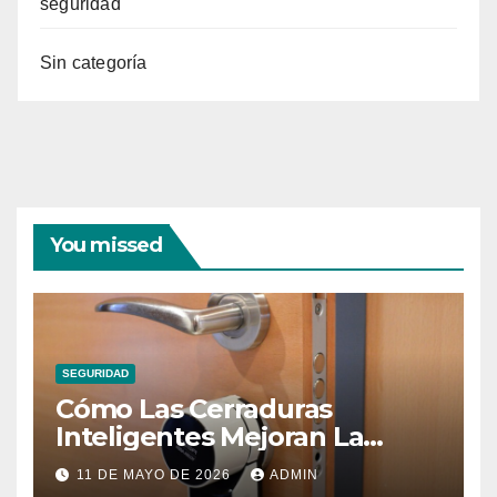
seguridad
Sin categoría
You missed
SEGURIDAD
Cómo Las Cerraduras
Inteligentes Mejoran La
Seguridad Del Hogar
11 DE MAYO DE 2026
ADMIN