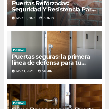
Puertas Reforzadas:
Seguridad Y Resistencia Para
Tu Hogar
MAR 21, 2025
ADMIN
PUERTAS
Puertas seguras: la primera
línea de defensa para tu
hogar y negocio
MAR 1, 2025
ADMIN
PUERTAS