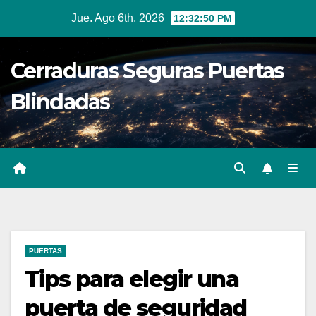
Ir
Jue. Ago 6th, 2026
12:32:51 PM
al
contenido
Cerraduras Seguras Puertas
Blindadas
PUERTAS
Tips para elegir una
puerta de seguridad